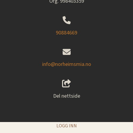
Org. 998403359
90884669
info@norheimsmia.no
Del nettside
LOGG INN