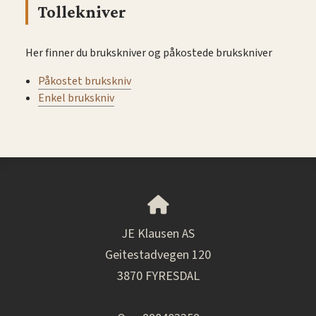
Tollekniver
Her finner du brukskniver og påkostede brukskniver
Påkostet brukskniv
Enkel brukskniv
JE Klausen AS
Geitestadvegen 120
3870 FYRESDAL