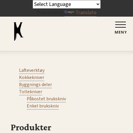
Powered by
Translate
MENY
Lafteverktøy
Kokkekniver
Byggnings deler
Tollekniver
Påkostet brukskniv
Enkel brukskniv
Produkter