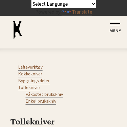
Powered by
Translate
MENY
Lafteverktøy
Kokkekniver
Byggnings deler
Tollekniver
Påkostet brukskniv
Enkel brukskniv
Tollekniver