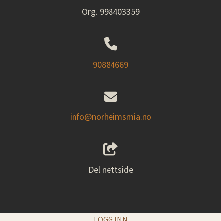
Org. 998403359
90884669
info@norheimsmia.no
Del nettside
LOGG INN