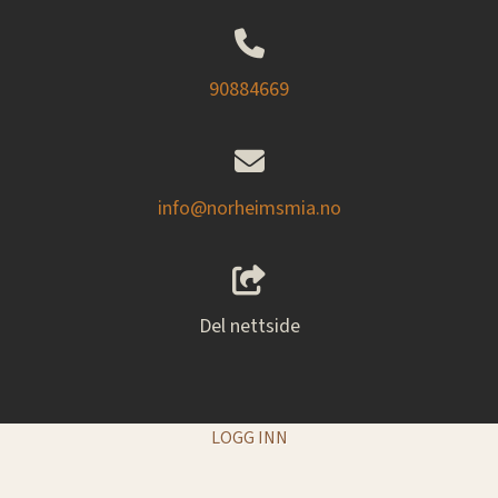
90884669
info@norheimsmia.no
Del nettside
LOGG INN