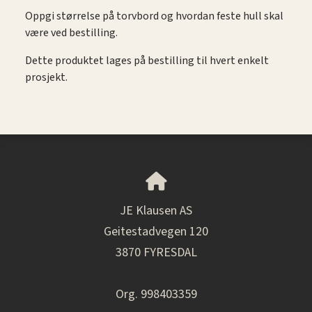
Oppgi størrelse på torvbord og hvordan feste hull skal
være ved bestilling.
Dette produktet lages på bestilling til hvert enkelt
prosjekt.
JE Klausen AS
Geitestadvegen 120
3870 FYRESDAL
Org. 998403359