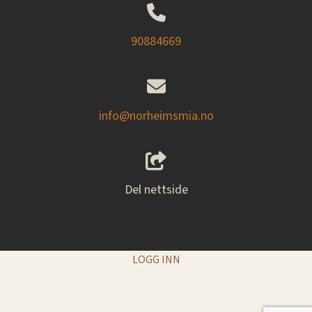
90884669
info@norheimsmia.no
Del nettside
LOGG INN