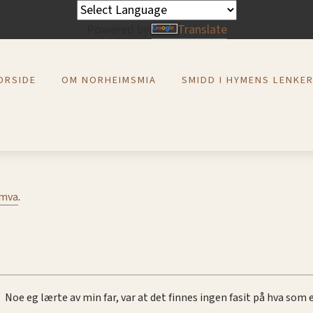
Powered by
Translate
ORSIDE
OM NORHEIMSMIA
SMIDD I HYMENS LENKE
. mva
.
Noe eg lærte av min far, var at det finnes ingen fasit på hva som e