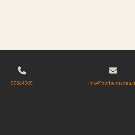
90884669
info@norheimsmia.