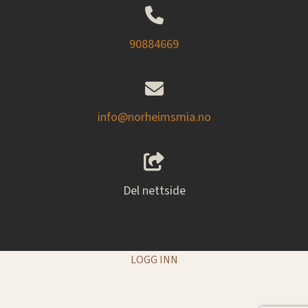
90884669
info@norheimsmia.no
Del nettside
LOGG INN