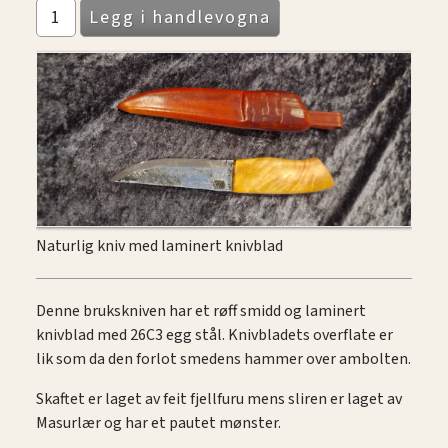
Naturlig kniv med laminert knivblad
Denne brukskniven har et røff smidd og laminert
knivblad med 26C3 egg stål. Knivbladets overflate er
lik som da den forlot smedens hammer over ambolten.
Skaftet er laget av feit fjellfuru mens sliren er laget av
Masurlær og har et pautet mønster.