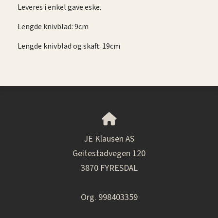
Leveres i enkel gave eske.
Lengde knivblad: 9cm
Lengde knivblad og skaft: 19cm
JE Klausen AS
Geitestadvegen 120
3870 FYRESDAL
Org. 998403359